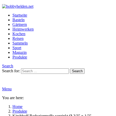
Startseite
Basteln
Gärtnern
Heimwerken
Kochen
Reisen
Sammeln
Sport
Magazin
Produkte
Search
Search for:
Search
Menu
You are here:
Home
Produkte
Kirchhoff Reduziermuffe verzinkt Ø 3/3″ x 1/2″