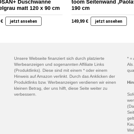
SAN+ Duschwanne
toom Seitenwand ‚Paola‘
lgrau matt 120 x 90 cm
190 cm
9
€
149,99
€
jetzt ansehen
jetzt ansehen
Unsere Webseite finanziert sich durch platzierte
* =
Werbeanzeigen und sogenannten Affiliate Links
Als
(Produktlinks). Diese sind mit einem * oder einem
qua
Hinweis auf Amazon verlinkt. Durch das Anklicken der
Produktlinks bzw. Werbeanzeigen verdienen wir einen
Hin
kleinen Betrag, der uns hilft, diese Seite weiter zu
verbessern.
Sof
wer
(Da
Sei
gel
Kau
Web