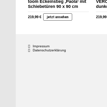
toom Eckeinstieg ‚Paola‘ mit
VERO
Schiebetüren 90 x 90 cm
dunke
219,99
€
219,9
jetzt ansehen
Impressum
Datenschutzerklärung