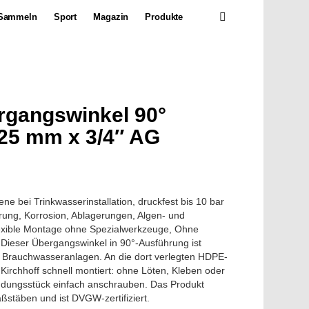
SEARCH
Sammeln
Sport
Magazin
Produkte
rgangswinkel 90°
25 mm x 3/4″ AG
e bei Trinkwasserinstallation, druckfest bis 10 bar
erung, Korrosion, Ablagerungen, Algen- und
flexible Montage ohne Spezialwerkzeuge, Ohne
Dieser Übergangswinkel in 90°-Ausführung ist
nd Brauchwasseranlagen. An die dort verlegten HDPE-
n Kirchhoff schnell montiert: ohne Löten, Kleben oder
indungsstück einfach anschrauben. Das Produkt
ßstäben und ist DVGW-zertifiziert.