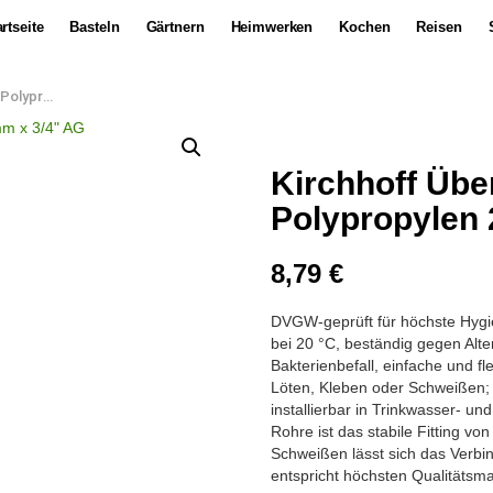
rtseite
Basteln
Gärtnern
Heimwerken
Kochen
Reisen
 x 3/4″ AG
Kirchhoff Übe
Polypropylen 
8,79
€
DVGW-geprüft für höchste Hygien
bei 20 °C, beständig gegen Alt
Bakterienbefall, einfache und 
Löten, Kleben oder Schweißen; 
installierbar in Trinkwasser- u
Rohre ist das stabile Fitting vo
Schweißen lässt sich das Verb
entspricht höchsten Qualitätsma