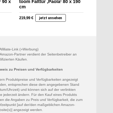
 90 x
toom Falttür ‚Paola‘ 80 x 190
cm
219,99
€
jetzt ansehen
 Afilliate-Link (=Werbung)
 Amazon-Partner verdient der Seitenbetreiber an
lifizierten Käufen.
weis zu Preisen und Verfügbarkeiten
ern Produktpreise und Verfügbarkeiten angezeigt
den, entsprechen diese dem angegebenen Stand
tum/Uhrzeit) und können sich auf der verlinkten
te jederzeit ändern. Für den Kauf eines Produkts
ten die Angaben zu Preis und Verfügbarkeit, die zum
fzeitpunkt [auf der/den maßgeblichen Amazon-
site(s)] angezeigt werden.