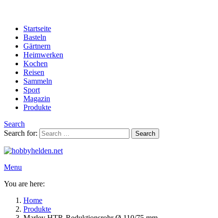
Startseite
Basteln
Gärtnern
Heimwerken
Kochen
Reisen
Sammeln
Sport
Magazin
Produkte
Search
Search for:
Search
Menu
You are here:
Home
Produkte
Marley HTR-Reduktionsrohr Ø 110/75 mm