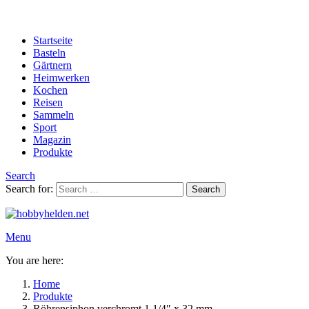
Startseite
Basteln
Gärtnern
Heimwerken
Kochen
Reisen
Sammeln
Sport
Magazin
Produkte
Search
Search for:
Search
Menu
You are here:
Home
Produkte
Röhrensiphon verchromt 1 1/4″ x 32 mm