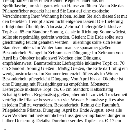
Trendpflanzen über einen kleinen Regenschauer aus der
Sprühflasche, um sich ganz wie zu Hause zu fühlen. Wenn Sie das
Pflanzenfieber gepackt hat und Sie Lust auf eine exotische
Verschönerung Ihrer Wohnung haben, sollten Sie sich dieses Set mit
den beliebten Trendpflanzen nicht entgehen lassen! Die Lieferung
erfolgt ohne Übertöpfe. Alocasia ‚Zebrina‘ Liefergröße inklusive
Topf: ca. 65 cm Standort: Sonnig, da sie in Richtung Sonne wächst,
sollte sie regelmäßig gedreht werden. Gießen: Die Erde sollte stets
gleichmäßig feucht gehalten werden – allerdings sollte sich keine
Staunässe bilden. Im Winter kann man sie sparsamer gießen.
Besonderheit: Stängel in Zebramuster Düngung: Im Zeitraum von
April bis Oktober ist alle zwei Wochen eine Düngung
empfehlenswert. Baumstrelitzie: Liefergröße inklusive Topf: ca. 70
cm Standort: Sonnig Gießen : Mäßig Gießen, die Erde darf ruhig ein
wenig austrocknen. Im Sommer tendenziell öfters als im Winter
Besonderheit: pflegeleicht Düngung: Von April bis ca. Oktober ist
eine Düngung mit Flüssigdünger zu empfehlen. Monstera:
Liefergröße inklusive Topf: ca. 65 cm Standort: Halbschattig-
Schattig Gießen: Regelmäßig gießen, aber nicht zu viel. Trockenheit
verträgt die Pflanze besser als zu viel Wasser. Staunässe gilt es also
in jedem Fall zu vermeiden. Besonderheit: Reinigt die Raumluft.
Pflegeleichte Pflanze. Düngung: April bis Ende August, etwa alle
zwei Wochen mit herkömmlichen flüssigen Grünpflanzendünger in
halber Dosierung. Details: Durchmesser des Topfes: ca. Ø 17 cm