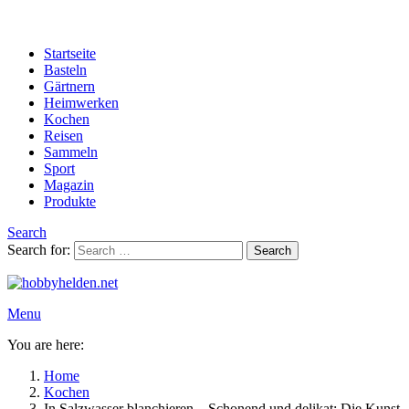
Startseite
Basteln
Gärtnern
Heimwerken
Kochen
Reisen
Sammeln
Sport
Magazin
Produkte
Search
Search for:
Search
Menu
You are here:
Home
Kochen
In Salzwasser blanchieren – Schonend und delikat: Die Kunst