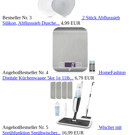
Bestseller Nr. 3
2 Stück Abflusssieb
Silikon, Abflusssieb Dusche...
4,99 EUR
Angebot
Bestseller Nr. 4
HomeFashion
Digitale Küchenwaage 5kg 1g 11lb...
6,79 EUR
Angebot
Bestseller Nr. 5
Wischer mit
Sprühfunktion Sprühwischer...
16,99 EUR