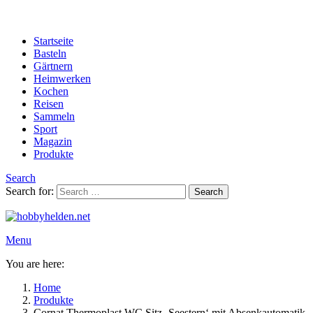
Startseite
Basteln
Gärtnern
Heimwerken
Kochen
Reisen
Sammeln
Sport
Magazin
Produkte
Search
Search for:
Search
Menu
You are here:
Home
Produkte
Cornat Thermoplast WC Sitz ‚Seestern‘ mit Absenkautomatik