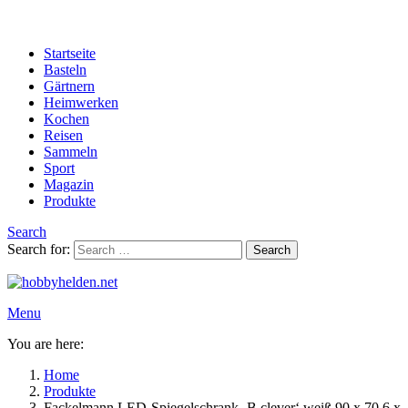
Startseite
Basteln
Gärtnern
Heimwerken
Kochen
Reisen
Sammeln
Sport
Magazin
Produkte
Search
Search for:
Search
Menu
You are here:
Home
Produkte
Fackelmann LED-Spiegelschrank ‚B.clever‘ weiß 90 x 70,6 x