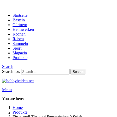
Startseite
Basteln
Gärtnern
Heimwerken
Kochen
Reisen
Sammeln
Sport
Magazin
Produkte
Search
Search for:
Search
Menu
You are here:
Home
Produkte
Fix-o-moll Tür- und Fensterhaken 2 Stück