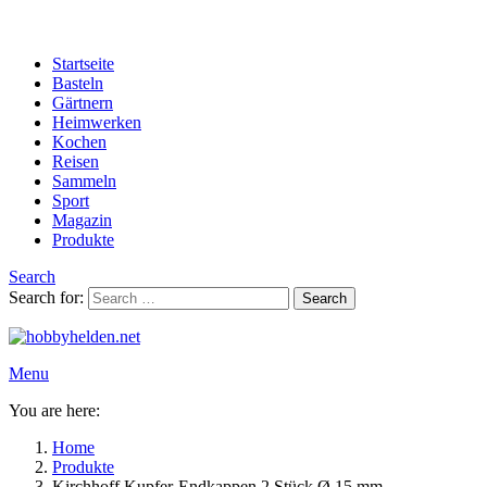
Startseite
Basteln
Gärtnern
Heimwerken
Kochen
Reisen
Sammeln
Sport
Magazin
Produkte
Search
Search for:
Search
Menu
You are here:
Home
Produkte
Kirchhoff Kupfer-Endkappen 2 Stück Ø 15 mm