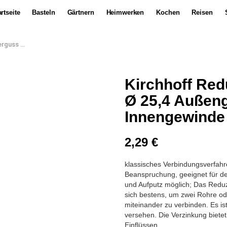
rtseite
Basteln
Gärtnern
Heimwerken
Kochen
Reisen
m Innengewinde
Kirchhoff Re
Ø 25,4 Außen
Innengewinde
2,29
€
klassisches Verbindungsverfahr
Beanspruchung, geeignet für d
und Aufputz möglich; Das Reduz
sich bestens, um zwei Rohre od
miteinander zu verbinden. Es i
versehen. Die Verzinkung biete
Einflüssen.