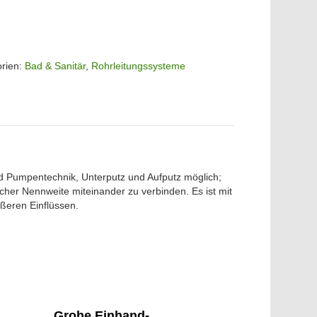
orien:
Bad & Sanitär
,
Rohrleitungssysteme
d Pumpentechnik, Unterputz und Aufputz möglich;
cher Nennweite miteinander zu verbinden. Es ist mit
ßeren Einflüssen.
Grohe Einhand-