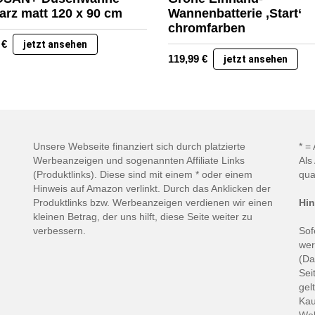
rz matt 120 x 90 cm
Wannenbatterie ‚Start‘
chromfarben
9
€
jetzt ansehen
119,99
€
jetzt ansehen
Unsere Webseite finanziert sich durch platzierte
* =
Werbeanzeigen und sogenannten Affiliate Links
Als
(Produktlinks). Diese sind mit einem * oder einem
qua
Hinweis auf Amazon verlinkt. Durch das Anklicken der
Produktlinks bzw. Werbeanzeigen verdienen wir einen
Hin
kleinen Betrag, der uns hilft, diese Seite weiter zu
verbessern.
Sof
wer
(Da
Sei
gel
Kau