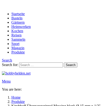
Startseite
Basteln
Gärtnern
Heimwerken
Kochen
Reisen
Sammeln
Sport
Magazin
Produkte
Search
Search for:
Search
Menu
You are here:
Home
Produkte
Kirchhoff Übergangsnippel Messing blank Ø 15 mm x 1/2″