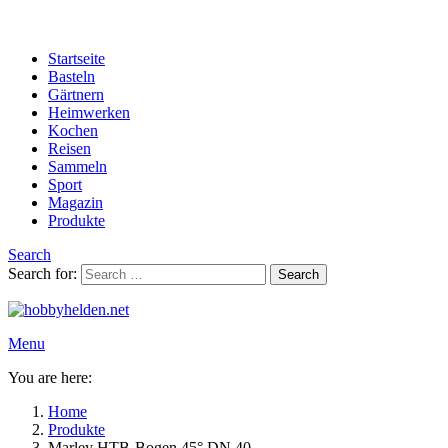
Startseite
Basteln
Gärtnern
Heimwerken
Kochen
Reisen
Sammeln
Sport
Magazin
Produkte
Search
Search for:
Search
Menu
You are here:
Home
Produkte
Marley HTB-Bogen 45° DN 40