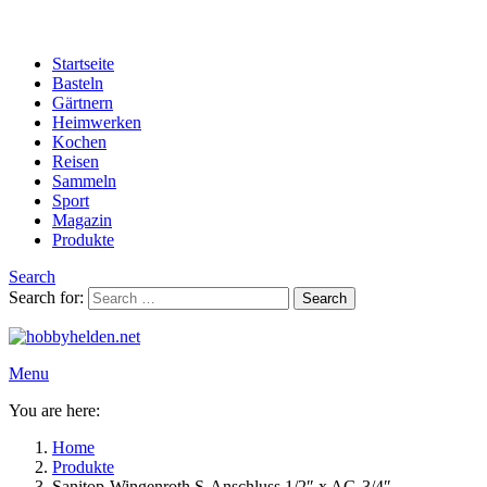
Startseite
Basteln
Gärtnern
Heimwerken
Kochen
Reisen
Sammeln
Sport
Magazin
Produkte
Search
Search for:
Search
Menu
You are here:
Home
Produkte
Sanitop-Wingenroth S-Anschluss 1/2″ x AG-3/4″