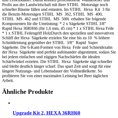
Profis aus der Landwirtschaft mit ihrer STIHL Motorsäge noch
schneller Bäume fällen und entasten. Im STIHL Hexa Kit 3 für
die Benzin‑Motorsägen STIHL MS 362, STIHL MS 400,
STIHL MS 462 und STIHL MS 500i erhalten Sie folgende
Komponenten für die Umrüstung: * 2 x Sägekette STIHL 3/8″
Rapid Hexa 36RH66 (für 1,6 mm, 45 cm) * 1 x STIHL Hexa Feile
* 1 x STIHL Feilengriff HolzDurch den speziellen und innovativen
Schliff der Hexa Sägekette erzielen Sie eine bis zu 10 % höhere
Schnittleistung gegenüber der STIHL 3/8″ Rapid Super
Sägekette. Die 6‑Kant‑Formen von Hexa Feile und Schneidezahn
der Hexa Sägekette sind perfekt aufeinander abgestimmt, sodass Sie
bei jedem einfachen und zügigen Nachschärfen die idealen
Schärfwinkel erzielen. Die STIHL Hexa Sägekette sägt schneller
und bleibt deutlich länger scharf. Das spart Zeit und sorgt für eine
längere Nutzungs- und Lebensdauer der Vollmeißelkette. So
profitieren Sie von einer maximalen Leistung bei Ihrer täglichen
Arbeit.
Ähnliche Produkte
Upgrade Kit 2, HEXA 36RH60