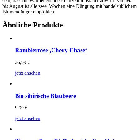
sein, dass die wärmeliebende Pflanze ihre Blätter abwirft. Von Mai
bis August ist alle zwei Wochen eine Düngung mit handelsüblichem
Blumendünger empfohlen.
Ähnliche Produkte
Ramblerrose ‚Chevy Chase‘
26,99
€
jetzt ansehen
Bio sibirische Blaubeere
9,99
€
jetzt ansehen