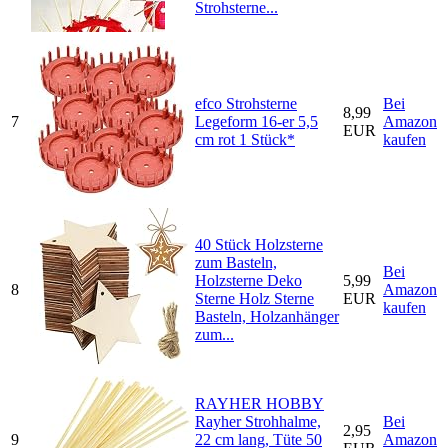
Strohsterne...
efco Strohsterne
Bei
8,99
7
Legeform 16-er 5,5
Amazon
EUR
cm rot 1 Stück*
kaufen
40 Stück Holzsterne
zum Basteln,
Bei
Holzsterne Deko
5,99
8
Amazon
Sterne Holz Sterne
EUR
kaufen
Basteln, Holzanhänger
zum...
RAYHER HOBBY
Rayher Strohhalme,
Bei
2,95
9
22 cm lang, Tüte 50
Amazon