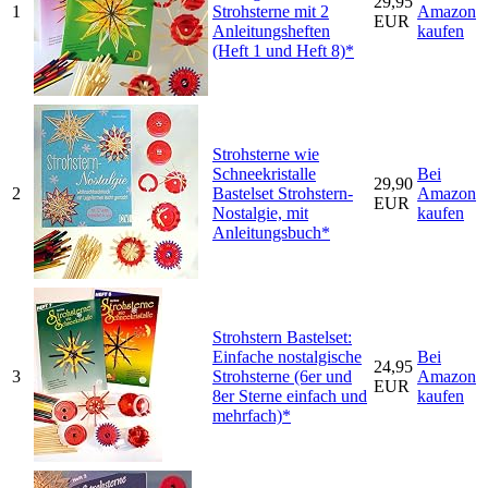
29,95
1
Strohsterne mit 2
Amazon
EUR
Anleitungsheften
kaufen
(Heft 1 und Heft 8)*
Strohsterne wie
Schneekristalle
Bei
29,90
2
Bastelset Strohstern-
Amazon
EUR
Nostalgie, mit
kaufen
Anleitungsbuch*
Strohstern Bastelset:
Einfache nostalgische
Bei
24,95
3
Strohsterne (6er und
Amazon
EUR
8er Sterne einfach und
kaufen
mehrfach)*