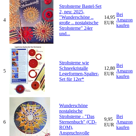
Strohsterne Bastel-Set
2, neu: 2025,
Bei
"Wunderschöne ..
14,95
4
Amazon
große .. nostalgische
EUR
kaufen
Strohsterne" 24er
und...
Strohsterne wie
Bei
Schneekristalle
12,80
5
Amazon
Legeformen-Spalter-
EUR
kaufen
Set für 12er*
Wunderschöne
nostalgische
Strohsterne - "Das
Bei
9,95
6
Sternenbuch" (CD-
Amazon
EUR
ROM),
kaufen
Anspruchsvolle