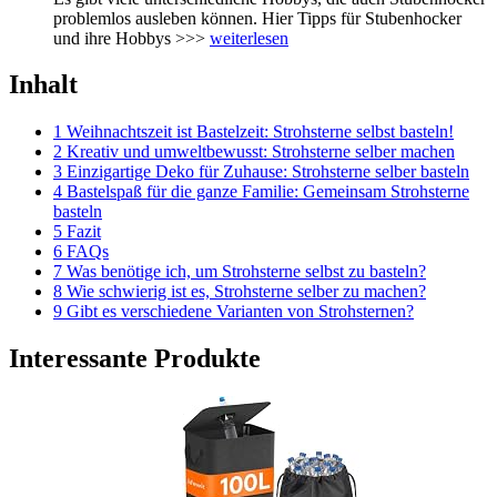
problemlos ausleben können. Hier Tipps für Stubenhocker
und ihre Hobbys >>>
weiterlesen
Inhalt
1 Weihnachtszeit ist Bastelzeit: Strohsterne selbst basteln!
2 Kreativ und umweltbewusst: Strohsterne selber machen
3 Einzigartige Deko für Zuhause: Strohsterne selber basteln
4 Bastelspaß für die ganze Familie: Gemeinsam Strohsterne
basteln
5 Fazit
6 FAQs
7 Was benötige ich, um Strohsterne selbst zu basteln?
8 Wie schwierig ist es, Strohsterne selber zu machen?
9 Gibt es verschiedene Varianten von Strohsternen?
Interessante Produkte