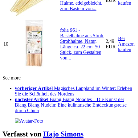
EUR
Halme, edelgebleicht,
kaufen
zum Basteln von...
folia 961 -
Bastelhalme aus Stroh,
Bei
Strohhalme, Natur,
2,49
10
Amazon
Länge ca. 22 cm, 50
EUR
kaufen
Stück, zum Gestalten
von...
See more
vorheriger Artikel
Magisches Lappland im Winter: Erleben
Sie die Schönheit des Nordens
nächster Artikel
Biang Biang Noodles – Die Kunst der
Biang Biang Nudeln: Eine kulinarische Entdeckungsreise
durch China
Verfasst von
Hajo Simons