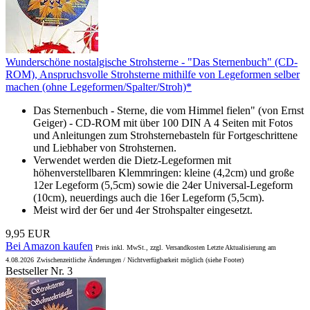
Wunderschöne nostalgische Strohsterne - "Das Sternenbuch" (CD-
ROM), Anspruchsvolle Strohsterne mithilfe von Legeformen selber
machen (ohne Legeformen/Spalter/Stroh)*
Das Sternenbuch - Sterne, die vom Himmel fielen" (von Ernst
Geiger) - CD-ROM mit über 100 DIN A 4 Seiten mit Fotos
und Anleitungen zum Strohsternebasteln für Fortgeschrittene
und Liebhaber von Strohsternen.
Verwendet werden die Dietz-Legeformen mit
höhenverstellbaren Klemmringen: kleine (4,2cm) und große
12er Legeform (5,5cm) sowie die 24er Universal-Legeform
(10cm), neuerdings auch die 16er Legeform (5,5cm).
Meist wird der 6er und 4er Strohspalter eingesetzt.
9,95 EUR
Bei Amazon kaufen
Preis inkl. MwSt., zzgl. Versandkosten Letzte Aktualisierung am
4.08.2026
Zwischenzeitliche Änderungen / Nichtverfügbarkeit möglich (siehe Footer)
Bestseller Nr. 3